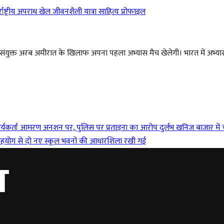
राष्ट्रीय
अपराध
खेल
जीवनशैली
यात्रा
साहित्य
प्रोफाइल
आज संयुक्त अरब अमीरात के खिलाफ अपना पहला अभ्यास मैच खेलेगी। भारत में अभ्यास
ार्यकर्ता आमरण अनशन पर, पुलिस पर प्रताड़ना का आरोप
दुर्लभ खनिज बाजार में च
ीय सहयोग से दो नए स्कूल भवनों की आधारशिला रखी गई