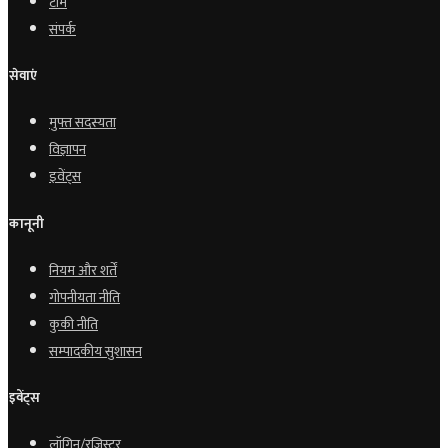
टीम
संपर्क
सेवाएं
मुफ्त सदस्यता
विज्ञापन
इवेंट्स
कानूनी
नियम और शर्तें
गोपनीयता नीति
कुकी नीति
सम्पादकीय सुशासन
इवेंट्स
लॉगिन/रजिस्टर