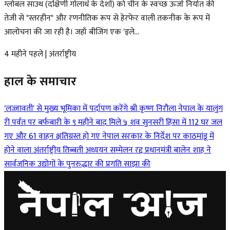
ग्लोबल साउथ (दक्षिणी गोलार्ध के देशों) को चीन के स्वच्छ ऊर्जा निर्यात की
तेजी से "स्तरहीन" और रणनीतिक रूप से हेरफेर वाली तकनीक के रूप में
आलोचना की जा रही है। जहाँ बीजिंग एक 'इले...
4 महीने पहले
|
अंतर्राष्ट्रीय
हाल के समाचार
'लज्जावती' से मुख्य भूमिका में पर्दापण करेंगे श्री कृष्ण निरौला
नेपाल के यालुंग
री पर्वत पर बर्फबारी के ९ महीने बाद मिले ५ शव
सुनसरी हिंसा में 112 घर जल
गए और 61 वाहन क्षतिग्रस्त हो गए
नेपाल सरकार के निर्देश पर काठमांडू में
होने वाला अंतर्राष्ट्रीय तिब्बती अध्ययन सम्मेलन रद्द
प्रधानमंत्री बालेन शाह ने
सार्वजनिक उद्योगों के पुनरुद्धार की प्रगति साझा की