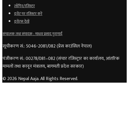
लॉगिन/रजिस्टर
इवेंट पर रजिस्टर करें
इवेंट्स देखें
संचालक तथा संपादक : माधव प्रसाद गुरागाईं
सूचीकरण सं.: 5046-2081/082 (प्रेस काउंसिल नेपाल)
पंजीकरण सं.: 00278/081–082 (संचार रजिस्ट्रार का कार्यालय, आंतरिक
मामलों तथा कानून मंत्रालय, बागमती प्रदेश सरकार)
© 2026 Nepal Aaja. All Rights Reserved.