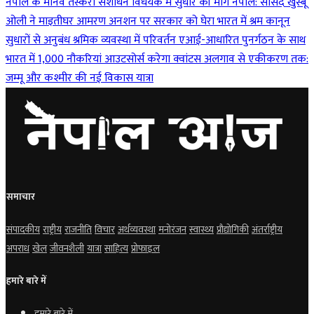
नेपाल के मानव तस्करी संशोधन विधेयक में सुधार की मांग
नेपाल: सांसद खुस्बू
ओली ने माइतीघर आमरण अनशन पर सरकार को घेरा
भारत में श्रम कानून
सुधारों से अनुबंध श्रमिक व्यवस्था में परिवर्तन
एआई-आधारित पुनर्गठन के साथ
भारत में 1,000 नौकरियां आउटसोर्स करेगा क्वांटस
अलगाव से एकीकरण तक:
जम्मू और कश्मीर की नई विकास यात्रा
समाचार
संपादकीय
राष्ट्रीय
राजनीति
विचार
अर्थव्यवस्था
मनोरंजन
स्वास्थ्य
प्रौद्योगिकी
अंतर्राष्ट्रीय
अपराध
खेल
जीवनशैली
यात्रा
साहित्य
प्रोफाइल
हमारे बारे में
हमारे बारे में