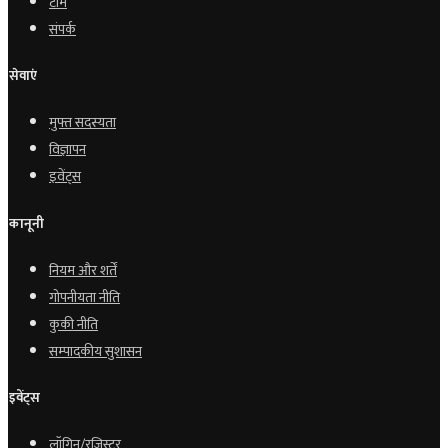
टीम
संपर्क
सेवाएं
मुफ्त सदस्यता
विज्ञापन
इवेंट्स
कानूनी
नियम और शर्तें
गोपनीयता नीति
कुकी नीति
सम्पादकीय सुशासन
इवेंट्स
लॉगिन/रजिस्टर