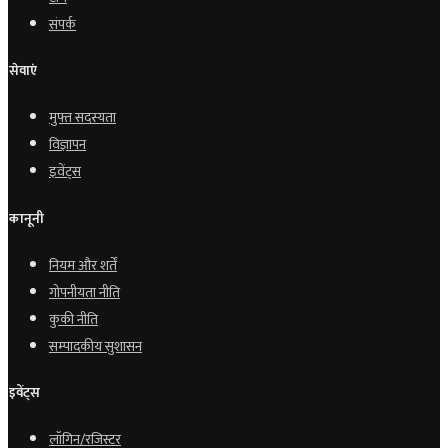
संपर्क
सेवाएं
मुफ्त सदस्यता
विज्ञापन
इवेंट्स
कानूनी
नियम और शर्तें
गोपनीयता नीति
कुकी नीति
सम्पादकीय सुशासन
इवेंट्स
लॉगिन/रजिस्टर