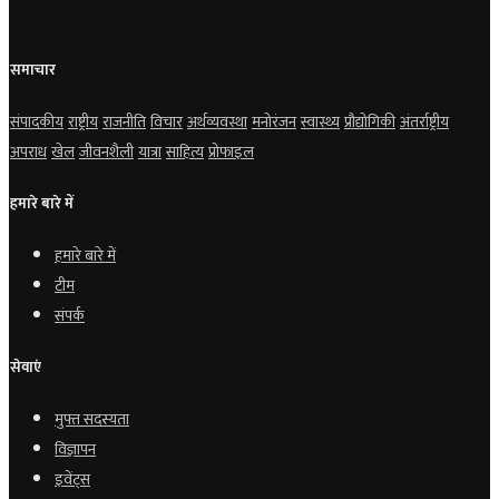
समाचार
संपादकीय
राष्ट्रीय
राजनीति
विचार
अर्थव्यवस्था
मनोरंजन
स्वास्थ्य
प्रौद्योगिकी
अंतर्राष्ट्रीय
अपराध
खेल
जीवनशैली
यात्रा
साहित्य
प्रोफाइल
हमारे बारे में
हमारे बारे में
टीम
संपर्क
सेवाएं
मुफ्त सदस्यता
विज्ञापन
इवेंट्स