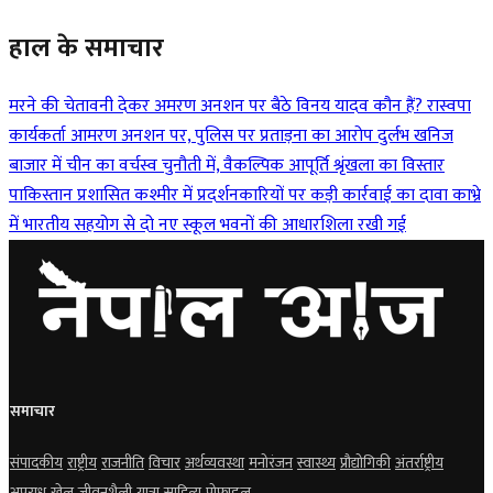
हाल के समाचार
मरने की चेतावनी देकर अमरण अनशन पर बैठे विनय यादव कौन हैं?
रास्वपा
कार्यकर्ता आमरण अनशन पर, पुलिस पर प्रताड़ना का आरोप
दुर्लभ खनिज
बाजार में चीन का वर्चस्व चुनौती में, वैकल्पिक आपूर्ति श्रृंखला का विस्तार
पाकिस्तान प्रशासित कश्मीर में प्रदर्शनकारियों पर कड़ी कार्रवाई का दावा
काभ्रे
में भारतीय सहयोग से दो नए स्कूल भवनों की आधारशिला रखी गई
समाचार
संपादकीय
राष्ट्रीय
राजनीति
विचार
अर्थव्यवस्था
मनोरंजन
स्वास्थ्य
प्रौद्योगिकी
अंतर्राष्ट्रीय
अपराध
खेल
जीवनशैली
यात्रा
साहित्य
प्रोफाइल