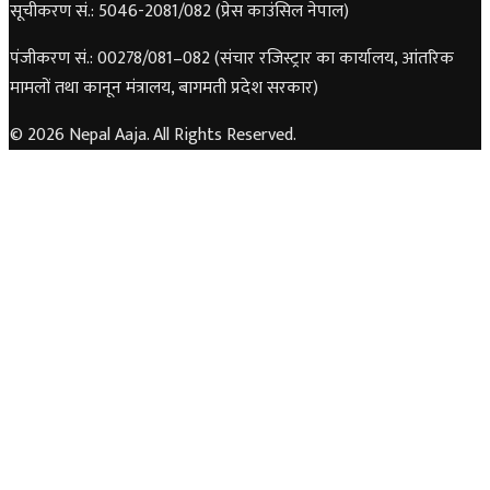
सूचीकरण सं.: 5046-2081/082 (प्रेस काउंसिल नेपाल)
पंजीकरण सं.: 00278/081–082 (संचार रजिस्ट्रार का कार्यालय, आंतरिक
मामलों तथा कानून मंत्रालय, बागमती प्रदेश सरकार)
© 2026 Nepal Aaja. All Rights Reserved.