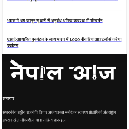
भारत में श्रम कानून सुधारों से अनुबंध श्रमिक व्यवस्था में परिवर्तन
एआई-आधारित पुनर्गठन के साथ भारत में 1,000 नौकरियां आउटसोर्स करेगा
क्वांटस
समाचार
संपादकीय
राष्ट्रीय
राजनीति
विचार
अर्थव्यवस्था
मनोरंजन
स्वास्थ्य
प्रौद्योगिकी
अंतर्राष्ट्रीय
अपराध
खेल
जीवनशैली
यात्रा
साहित्य
प्रोफाइल