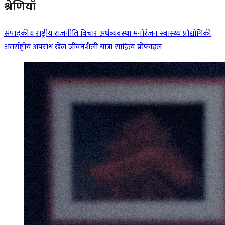
श्रेणियाँ
संपादकीय
राष्ट्रीय
राजनीति
विचार
अर्थव्यवस्था
मनोरंजन
स्वास्थ्य
प्रौद्योगिकी
अंतर्राष्ट्रीय
अपराध
खेल
जीवनशैली
यात्रा
साहित्य
प्रोफाइल