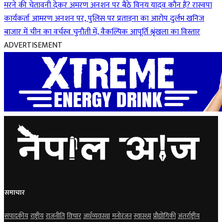
मरने की चेतावनी देकर अमरण अनशन पर बैठे विनय यादव कौन हैं?
रास्वपा
कार्यकर्ता आमरण अनशन पर, पुलिस पर प्रताड़ना का आरोप
दुर्लभ खनिज
बाजार में चीन का वर्चस्व चुनौती में, वैकल्पिक आपूर्ति श्रृंखला का विस्तार
ADVERTISEMENT
समाचार
संपादकीय
राष्ट्रीय
राजनीति
विचार
अर्थव्यवस्था
मनोरंजन
स्वास्थ्य
प्रौद्योगिकी
अंतर्राष्ट्रीय