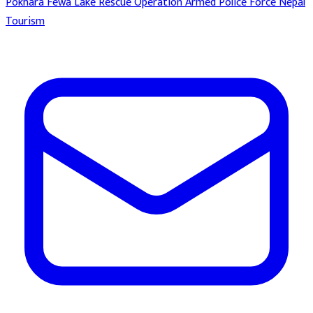
Pokhara
Fewa Lake
Rescue Operation
Armed Police Force
Nepal
Tourism