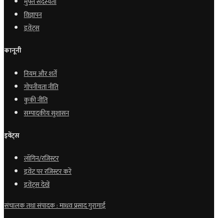
मुफ्त सदस्यता
विज्ञापन
इवेंट्स
कानूनी
नियम और शर्तें
गोपनीयता नीति
कुकी नीति
सम्पादकीय सुशासन
इवेंट्स
लॉगिन/रजिस्टर
इवेंट पर रजिस्टर करें
इवेंट्स देखें
संचालक तथा संपादक : माधव प्रसाद गुरागाईं