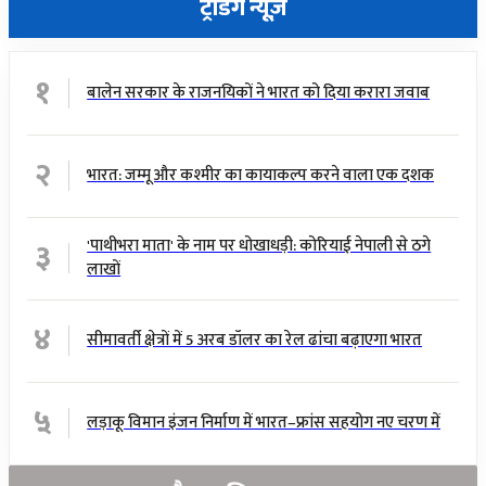
ट्रेंडिंग न्यूज़
१
बालेन सरकार के राजनयिकों ने भारत को दिया करारा जवाब
२
भारत: जम्मू और कश्मीर का कायाकल्प करने वाला एक दशक
३
'पाथीभरा माता' के नाम पर धोखाधड़ी: कोरियाई नेपाली से ठगे
लाखों
४
सीमावर्ती क्षेत्रों में 5 अरब डॉलर का रेल ढांचा बढ़ाएगा भारत
५
लड़ाकू विमान इंजन निर्माण में भारत–फ्रांस सहयोग नए चरण में