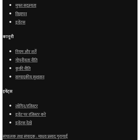
मुफ्त सदस्यता
विज्ञापन
इवेंट्स
कानूनी
नियम और शर्तें
गोपनीयता नीति
कुकी नीति
सम्पादकीय सुशासन
इवेंट्स
लॉगिन/रजिस्टर
इवेंट पर रजिस्टर करें
इवेंट्स देखें
संचालक तथा संपादक : माधव प्रसाद गुरागाईं