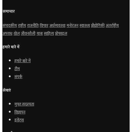
समाचार
संपादकीय
राष्ट्रीय
राजनीति
विचार
अर्थव्यवस्था
मनोरंजन
स्वास्थ्य
प्रौद्योगिकी
अंतर्राष्ट्रीय
अपराध
खेल
जीवनशैली
यात्रा
साहित्य
प्रोफाइल
हमारे बारे में
हमारे बारे में
टीम
संपर्क
सेवाएं
मुफ्त सदस्यता
विज्ञापन
इवेंट्स