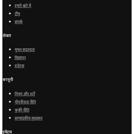
हमारे बारे में
टीम
संपर्क
सेवाएं
मुफ्त सदस्यता
विज्ञापन
इवेंट्स
कानूनी
नियम और शर्तें
गोपनीयता नीति
कुकी नीति
सम्पादकीय सुशासन
इवेंट्स