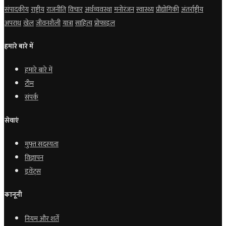
संपादकीय
राष्ट्रीय
राजनीति
विचार
अर्थव्यवस्था
मनोरंजन
स्वास्थ्य
प्रौद्योगिकी
अंतर्राष्ट्रीय
अपराध
खेल
जीवनशैली
यात्रा
साहित्य
प्रोफाइल
हमारे बारे में
हमारे बारे में
टीम
संपर्क
सेवाएं
मुफ्त सदस्यता
विज्ञापन
इवेंट्स
कानूनी
नियम और शर्तें