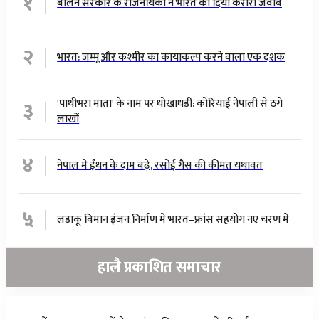
१
बालेन सरकार के राजनयिकों ने भारत को दिया करारा जवाब
२
भारत: जम्मू और कश्मीर का कायाकल्प करने वाला एक दशक
३
'पाथीभरा माता' के नाम पर धोखाधड़ी: कोरियाई नेपाली से ठगे
लाखों
४
नेपाल में ईंधन के दाम बढ़े, रसोई गैस की कीमत यथावत
५
लड़ाकू विमान इंजन निर्माण में भारत–फ्रांस सहयोग नए चरण में
हालै प्रकाशित समाचार