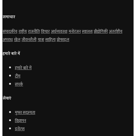
समाचार
संपादकीय
राष्ट्रीय
राजनीति
विचार
अर्थव्यवस्था
मनोरंजन
स्वास्थ्य
प्रौद्योगिकी
अंतर्राष्ट्रीय
अपराध
खेल
जीवनशैली
यात्रा
साहित्य
प्रोफाइल
हमारे बारे में
हमारे बारे में
टीम
संपर्क
सेवाएं
मुफ्त सदस्यता
विज्ञापन
इवेंट्स