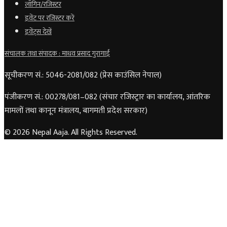
लॉगिन/रजिस्टर
इवेंट पर रजिस्टर करें
इवेंट्स देखें
संचालक तथा संपादक : माधव प्रसाद गुरागाईं
सूचीकरण सं.: 5046-2081/082 (प्रेस काउंसिल नेपाल)
पंजीकरण सं.: 00278/081–082 (संचार रजिस्ट्रार का कार्यालय, आंतरिक
मामलों तथा कानून मंत्रालय, बागमती प्रदेश सरकार)
© 2026 Nepal Aaja. All Rights Reserved.