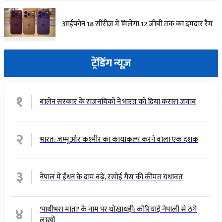
आईफोन 18 सीरीज में मिलेगा 12 जीबी तक का दमदार रैम
ट्रेंडिंग न्यूज़
१
बालेन सरकार के राजनयिकों ने भारत को दिया करारा जवाब
२
भारत: जम्मू और कश्मीर का कायाकल्प करने वाला एक दशक
३
नेपाल में ईंधन के दाम बढ़े, रसोई गैस की कीमत यथावत
४
'पाथीभरा माता' के नाम पर धोखाधड़ी: कोरियाई नेपाली से ठगे
लाखों