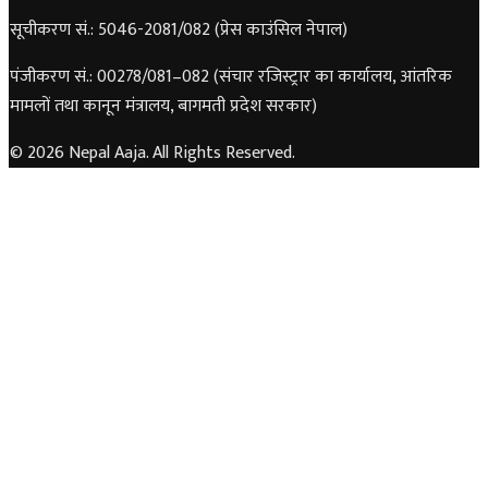
सूचीकरण सं.: 5046-2081/082 (प्रेस काउंसिल नेपाल)
पंजीकरण सं.: 00278/081–082 (संचार रजिस्ट्रार का कार्यालय, आंतरिक
मामलों तथा कानून मंत्रालय, बागमती प्रदेश सरकार)
© 2026 Nepal Aaja. All Rights Reserved.