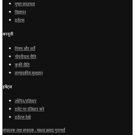
मुफ्त सदस्यता
विज्ञापन
इवेंट्स
कानूनी
नियम और शर्तें
गोपनीयता नीति
कुकी नीति
सम्पादकीय सुशासन
इवेंट्स
लॉगिन/रजिस्टर
इवेंट पर रजिस्टर करें
इवेंट्स देखें
संचालक तथा संपादक : माधव प्रसाद गुरागाईं