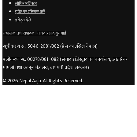
लॉगिन/रजिस्टर
इवेंट पर रजिस्टर करें
इवेंट्स देखें
संचालक तथा संपादक : माधव प्रसाद गुरागाईं
सूचीकरण सं.: 5046-2081/082 (प्रेस काउंसिल नेपाल)
पंजीकरण सं.: 00278/081–082 (संचार रजिस्ट्रार का कार्यालय, आंतरिक
मामलों तथा कानून मंत्रालय, बागमती प्रदेश सरकार)
© 2026 Nepal Aaja. All Rights Reserved.