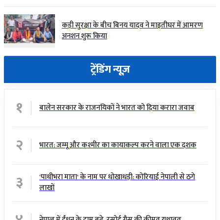
कड़ी सुरक्षा के बीच बिनय यादव ने माइतीघर में आमरण
अनशन शुरू किया
ट्रेंडिंग न्यूज़
१
बालेन सरकार के राजनयिकों ने भारत को दिया करारा जवाब
२
भारत: जम्मू और कश्मीर का कायाकल्प करने वाला एक दशक
३
'पाथीभरा माता' के नाम पर धोखाधड़ी: कोरियाई नेपाली से ठगे
लाखों
४
नेपाल में ईंधन के दाम बढ़े, रसोई गैस की कीमत यथावत