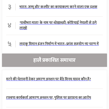
३
भारत: जम्मू और कश्मीर का कायाकल्प करने वाला एक दशक
४
'पाथीभरा माता' के नाम पर धोखाधड़ी: कोरियाई नेपाली से ठगे
लाखों
५
लड़ाकू विमान इंजन निर्माण में भारत–फ्रांस सहयोग नए चरण में
हालै प्रकाशित समाचार
मरने की चेतावनी देकर अमरण अनशन पर बैठे विनय यादव कौन हैं?
रास्वपा कार्यकर्ता आमरण अनशन पर, पुलिस पर प्रताड़ना का आरोप