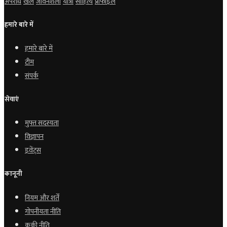
अपराध
खेल
जीवनशैली
यात्रा
साहित्य
प्रोफाइल
हमारे बारे में
हमारे बारे में
टीम
संपर्क
सेवाएं
मुफ्त सदस्यता
विज्ञापन
इवेंट्स
कानूनी
नियम और शर्तें
गोपनीयता नीति
कुकी नीति