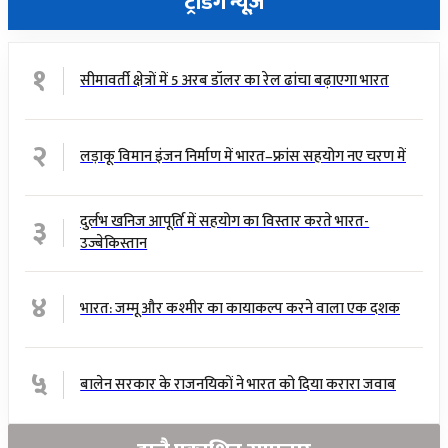
ट्रेंडिंग न्यूज़
१
सीमावर्ती क्षेत्रों में 5 अरब डॉलर का रेल ढांचा बढ़ाएगा भारत
२
लड़ाकू विमान इंजन निर्माण में भारत–फ्रांस सहयोग नए चरण में
३
दुर्लभ खनिज आपूर्ति में सहयोग का विस्तार करते भारत-
उज्बेकिस्तान
४
भारत: जम्मू और कश्मीर का कायाकल्प करने वाला एक दशक
५
बालेन सरकार के राजनयिकों ने भारत को दिया करारा जवाब