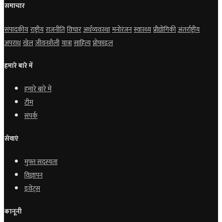
समाचार
संपादकीय
राष्ट्रीय
राजनीति
विचार
अर्थव्यवस्था
मनोरंजन
स्वास्थ्य
प्रौद्योगिकी
अंतर्राष्ट्रीय
अपराध
खेल
जीवनशैली
यात्रा
साहित्य
प्रोफाइल
हमारे बारे में
हमारे बारे में
टीम
संपर्क
सेवाएं
मुफ्त सदस्यता
विज्ञापन
इवेंट्स
कानूनी