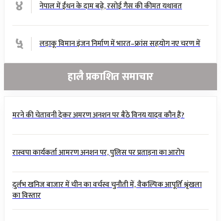
४
नेपाल में ईंधन के दाम बढ़े, रसोई गैस की कीमत यथावत
५
लड़ाकू विमान इंजन निर्माण में भारत–फ्रांस सहयोग नए चरण में
हालै प्रकाशित समाचार
मरने की चेतावनी देकर अमरण अनशन पर बैठे विनय यादव कौन हैं?
रास्वपा कार्यकर्ता आमरण अनशन पर, पुलिस पर प्रताड़ना का आरोप
दुर्लभ खनिज बाजार में चीन का वर्चस्व चुनौती में, वैकल्पिक आपूर्ति श्रृंखला
का विस्तार