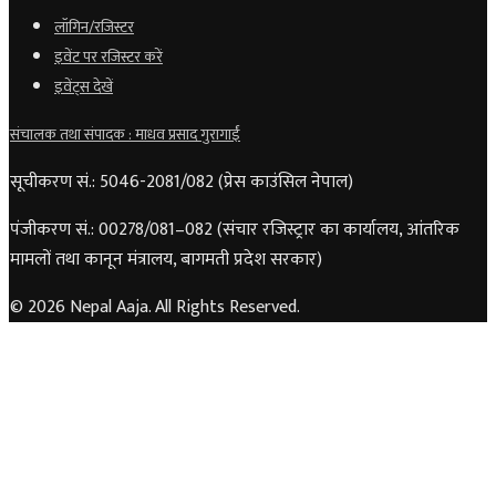
लॉगिन/रजिस्टर
इवेंट पर रजिस्टर करें
इवेंट्स देखें
संचालक तथा संपादक : माधव प्रसाद गुरागाईं
सूचीकरण सं.: 5046-2081/082 (प्रेस काउंसिल नेपाल)
पंजीकरण सं.: 00278/081–082 (संचार रजिस्ट्रार का कार्यालय, आंतरिक
मामलों तथा कानून मंत्रालय, बागमती प्रदेश सरकार)
© 2026 Nepal Aaja. All Rights Reserved.