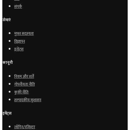
संपर्क
सेवाएं
मुफ्त सदस्यता
विज्ञापन
इवेंट्स
कानूनी
नियम और शर्तें
गोपनीयता नीति
कुकी नीति
सम्पादकीय सुशासन
इवेंट्स
लॉगिन/रजिस्टर