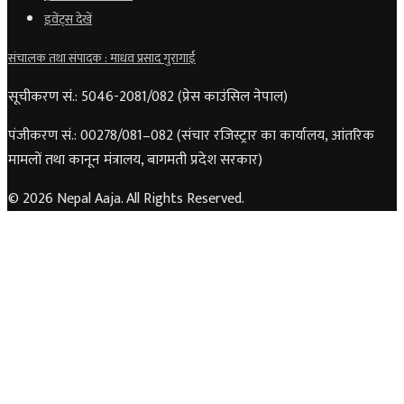
इवेंट्स देखें
संचालक तथा संपादक : माधव प्रसाद गुरागाईं
सूचीकरण सं.: 5046-2081/082 (प्रेस काउंसिल नेपाल)
पंजीकरण सं.: 00278/081–082 (संचार रजिस्ट्रार का कार्यालय, आंतरिक
मामलों तथा कानून मंत्रालय, बागमती प्रदेश सरकार)
© 2026 Nepal Aaja. All Rights Reserved.