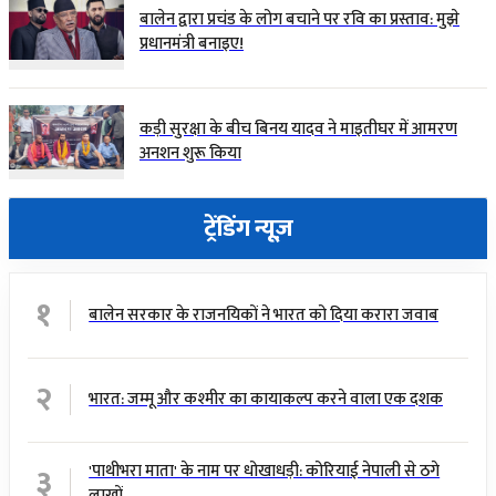
बालेन द्वारा प्रचंड के लोग बचाने पर रवि का प्रस्ताव: मुझे
प्रधानमंत्री बनाइए!
कड़ी सुरक्षा के बीच बिनय यादव ने माइतीघर में आमरण
अनशन शुरू किया
ट्रेंडिंग न्यूज़
१
बालेन सरकार के राजनयिकों ने भारत को दिया करारा जवाब
२
भारत: जम्मू और कश्मीर का कायाकल्प करने वाला एक दशक
३
'पाथीभरा माता' के नाम पर धोखाधड़ी: कोरियाई नेपाली से ठगे
लाखों