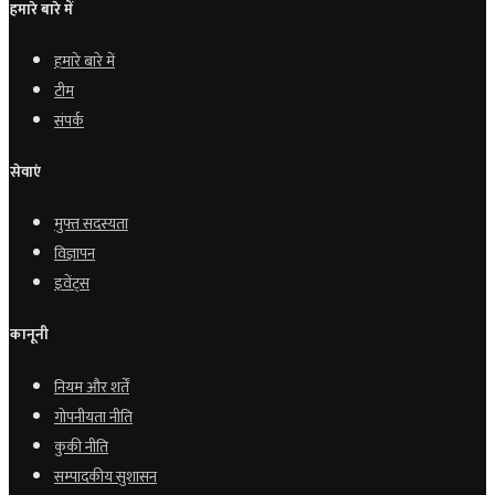
हमारे बारे में
हमारे बारे में
टीम
संपर्क
सेवाएं
मुफ्त सदस्यता
विज्ञापन
इवेंट्स
कानूनी
नियम और शर्तें
गोपनीयता नीति
कुकी नीति
सम्पादकीय सुशासन