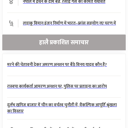
४
नेपाल में ईंधन के दाम बढ़े, रसोई गैस की कीमत यथावत
५
लड़ाकू विमान इंजन निर्माण में भारत–फ्रांस सहयोग नए चरण में
हालै प्रकाशित समाचार
मरने की चेतावनी देकर अमरण अनशन पर बैठे विनय यादव कौन हैं?
रास्वपा कार्यकर्ता आमरण अनशन पर, पुलिस पर प्रताड़ना का आरोप
दुर्लभ खनिज बाजार में चीन का वर्चस्व चुनौती में, वैकल्पिक आपूर्ति श्रृंखला
का विस्तार