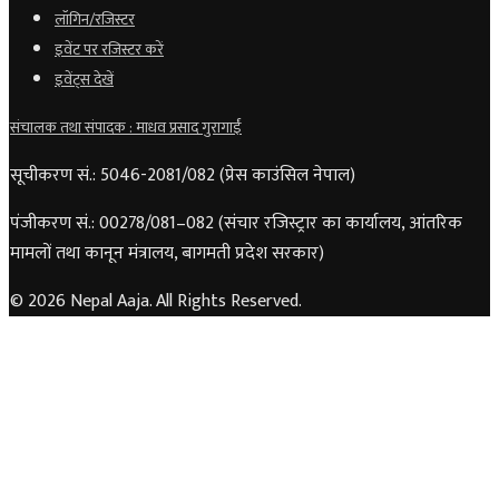
लॉगिन/रजिस्टर
इवेंट पर रजिस्टर करें
इवेंट्स देखें
संचालक तथा संपादक : माधव प्रसाद गुरागाईं
सूचीकरण सं.: 5046-2081/082 (प्रेस काउंसिल नेपाल)
पंजीकरण सं.: 00278/081–082 (संचार रजिस्ट्रार का कार्यालय, आंतरिक
मामलों तथा कानून मंत्रालय, बागमती प्रदेश सरकार)
© 2026 Nepal Aaja. All Rights Reserved.