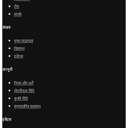
टीम
संपर्क
सेवाएं
मुफ्त सदस्यता
विज्ञापन
इवेंट्स
कानूनी
नियम और शर्तें
गोपनीयता नीति
कुकी नीति
सम्पादकीय सुशासन
इवेंट्स