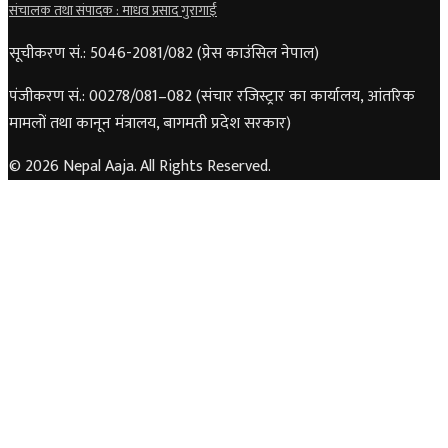
संचालक तथा संपादक : माधव प्रसाद गुरागाईं
सूचीकरण सं.: 5046-2081/082 (प्रेस काउंसिल नेपाल)
पंजीकरण सं.: 00278/081–082 (संचार रजिस्ट्रार का कार्यालय, आंतरिक
मामलों तथा कानून मंत्रालय, बागमती प्रदेश सरकार)
© 2026 Nepal Aaja. All Rights Reserved.