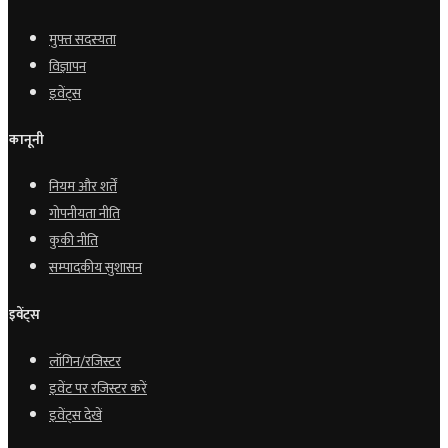
मुफ्त सदस्यता
विज्ञापन
इवेंट्स
कानूनी
नियम और शर्तें
गोपनीयता नीति
कुकी नीति
सम्पादकीय सुशासन
इवेंट्स
लॉगिन/रजिस्टर
इवेंट पर रजिस्टर करें
इवेंट्स देखें