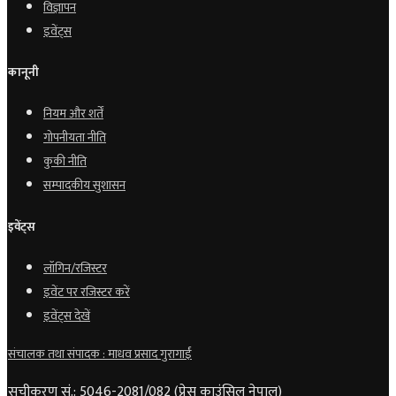
विज्ञापन
इवेंट्स
कानूनी
नियम और शर्तें
गोपनीयता नीति
कुकी नीति
सम्पादकीय सुशासन
इवेंट्स
लॉगिन/रजिस्टर
इवेंट पर रजिस्टर करें
इवेंट्स देखें
संचालक तथा संपादक : माधव प्रसाद गुरागाईं
सूचीकरण सं.: 5046-2081/082 (प्रेस काउंसिल नेपाल)