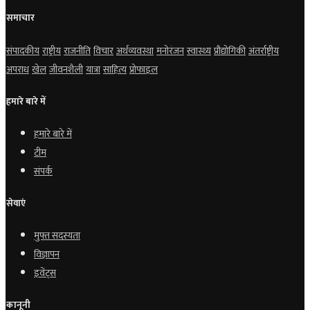
समाचार
संपादकीय
राष्ट्रीय
राजनीति
विचार
अर्थव्यवस्था
मनोरंजन
स्वास्थ्य
प्रौद्योगिकी
अंतर्राष्ट्रीय
अपराध
खेल
जीवनशैली
यात्रा
साहित्य
प्रोफाइल
हमारे बारे में
हमारे बारे में
टीम
संपर्क
सेवाएं
मुफ्त सदस्यता
विज्ञापन
इवेंट्स
कानूनी