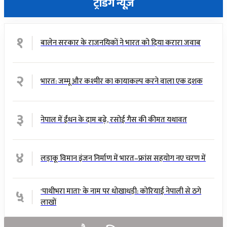
ट्रेंडिंग न्यूज़
१
बालेन सरकार के राजनयिकों ने भारत को दिया करारा जवाब
२
भारत: जम्मू और कश्मीर का कायाकल्प करने वाला एक दशक
३
नेपाल में ईंधन के दाम बढ़े, रसोई गैस की कीमत यथावत
४
लड़ाकू विमान इंजन निर्माण में भारत–फ्रांस सहयोग नए चरण में
५
'पाथीभरा माता' के नाम पर धोखाधड़ी: कोरियाई नेपाली से ठगे
लाखों