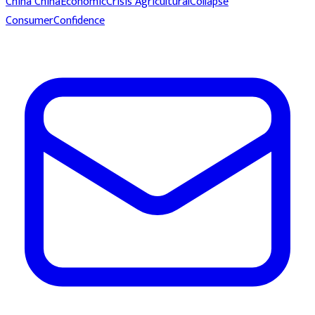
China
ChinaEconomicCrisis
AgriculturalCollapse
ConsumerConfidence