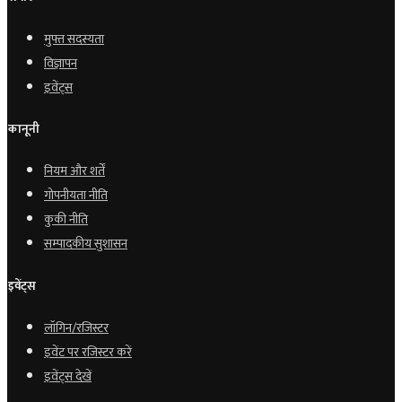
मुफ्त सदस्यता
विज्ञापन
इवेंट्स
कानूनी
नियम और शर्तें
गोपनीयता नीति
कुकी नीति
सम्पादकीय सुशासन
इवेंट्स
लॉगिन/रजिस्टर
इवेंट पर रजिस्टर करें
इवेंट्स देखें