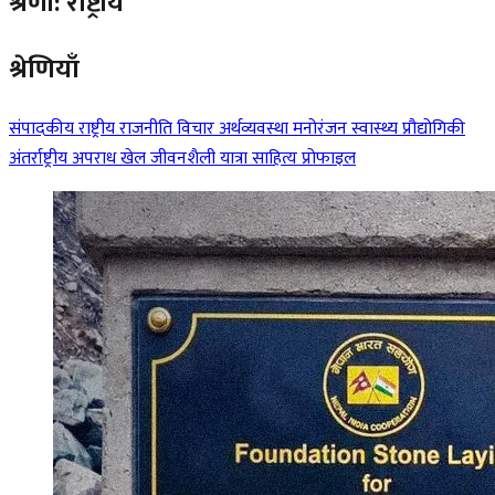
श्रेणी: राष्ट्रीय
श्रेणियाँ
संपादकीय
राष्ट्रीय
राजनीति
विचार
अर्थव्यवस्था
मनोरंजन
स्वास्थ्य
प्रौद्योगिकी
अंतर्राष्ट्रीय
अपराध
खेल
जीवनशैली
यात्रा
साहित्य
प्रोफाइल