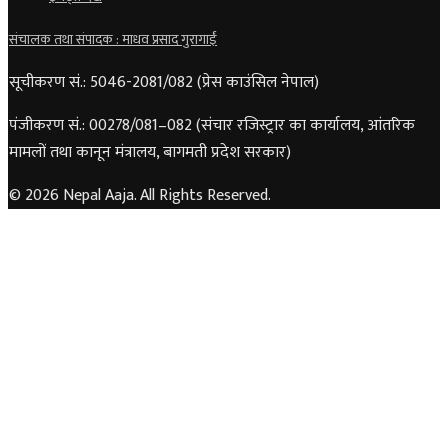
संचालक तथा संपादक : माधव प्रसाद गुरागाईं
सूचीकरण सं.: 5046-2081/082 (प्रेस काउंसिल नेपाल)
पंजीकरण सं.: 00278/081–082 (संचार रजिस्ट्रार का कार्यालय, आंतरिक
मामलों तथा कानून मंत्रालय, बागमती प्रदेश सरकार)
© 2026 Nepal Aaja. All Rights Reserved.