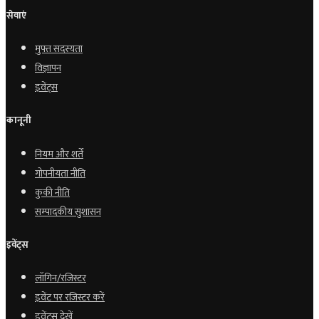
सेवाएं
मुफ्त सदस्यता
विज्ञापन
इवेंट्स
कानूनी
नियम और शर्तें
गोपनीयता नीति
कुकी नीति
सम्पादकीय सुशासन
इवेंट्स
लॉगिन/रजिस्टर
इवेंट पर रजिस्टर करें
इवेंट्स देखें