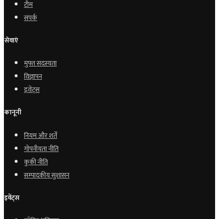
टीम
संपर्क
सेवाएं
मुफ्त सदस्यता
विज्ञापन
इवेंट्स
कानूनी
नियम और शर्तें
गोपनीयता नीति
कुकी नीति
सम्पादकीय सुशासन
इवेंट्स